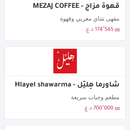
قهوة مزاج - MEZAJ COFFEE
مقهى شاي مغربي وقهوة
174٬545 د.ع.
شاورما هِليّل - Hlayel shawarma
مطعم وجبات سريعة
700٬000 د.ع.