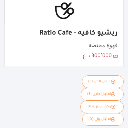
ريشيو كافيه - Ratio Cafe
قهوة مختصة
300٬000 د.ع.
عرض الكل (3)
امتياز تجاري (3)
وكالة تجارية (0)
امتياز دولي (0)