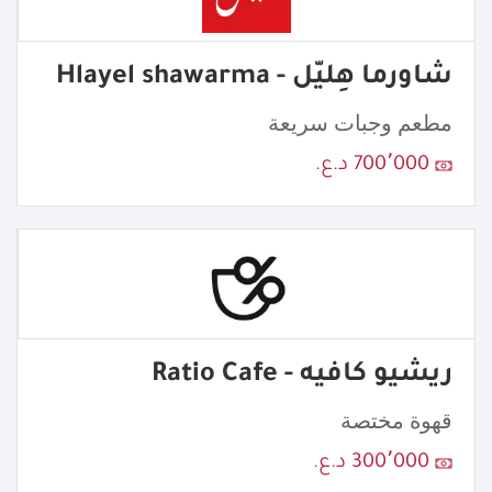
شاورما هِليّل - Hlayel shawarma
مطعم وجبات سريعة
700٬000 د.ع.
ريشيو كافيه - Ratio Cafe
قهوة مختصة
300٬000 د.ع.