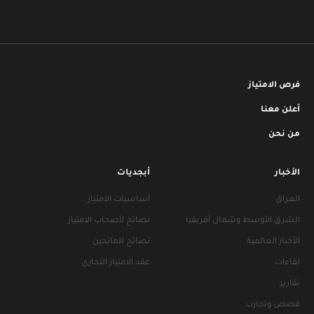
فرص الامتياز
أعلن معنا
من نحن
الأخبار
أبجديات
العراق
أساسيات الامتياز
الشرق الأوسط وشمال أفريقيا
نصائح لأصحاب الامتياز
الأخبار العالمية
نصائح للمانحين
لقاءات
عقد الامتياز التجاري
تقارير
قصص وتجارب