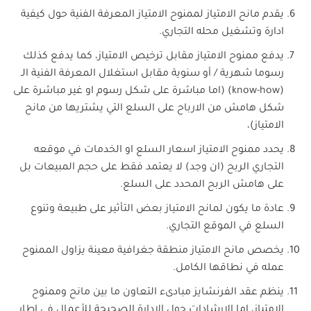
يقدم مانح الامتياز لممنوح الامتياز المعرفة الفنية حول كيفية
ادارة وتشغيل محله التجاري.
يدفع ممنوح الامتياز مقابل ترخيص الامتياز، كما يدفع كذلك
رسوما شهرية / أو سنوية مقابل استغلال المعرفة الفنية الـ
(know-how) (اما مباشرة على شكل رسوم او غير مباشرة على
شكل هامش من الارباح على السلع التي يشتريها من مانح
الامتياز)،
يحدد ممنوح الامتياز اسعار السلع او الخدمات في موقعه
التجاري الربح (ان وجد) لا يعتمد فقط على حجم المبيعات بل
على هامش الربح المحدد على السلع.
عادة ما يكون لمانح الامتياز بعض التأثير على طبيعة وتنوع
السلع في الموقع التجاري.
يخصص مانح الامتياز منطقة جغرافية معينة يزاول الممنوح
عمله في نطاقها الكامل.
ينظم عقد الفرنشايز مبادىء التعاون ما بين مانح وممنوح
الامتياز، اما الارشادات حول الادارة الصحيحة للأعمال في إطار