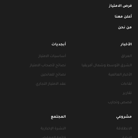
فرص الامتياز
أعلن معنا
من نحن
الأخبار
أبجديات
العراق
أساسيات الامتياز
الشرق الأوسط وشمال أفريقيا
نصائح لأصحاب الامتياز
الأخبار العالمية
نصائح للمانحين
لقاءات
عقد الامتياز التجاري
تقارير
قصص وتجارب
مشروعي
المجتمع
الانطلاقة
النشرة الإخبارية