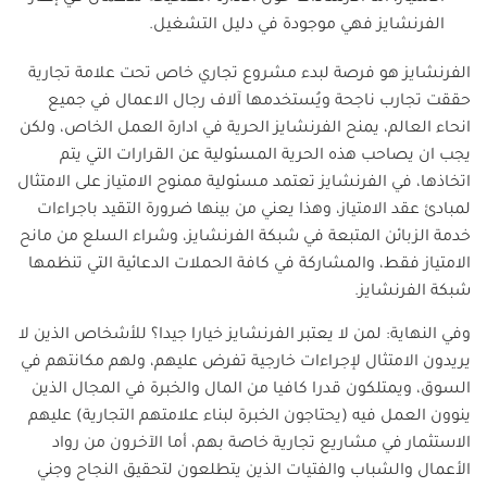
الفرنشايز فهي موجودة في دليل التشغيل.
الفرنشايز هو فرصة لبدء مشروع تجاري خاص تحت علامة تجارية
حققت تجارب ناجحة ويُستخدمها آلاف رجال الاعمال في جميع
انحاء العالم، يمنح الفرنشايز الحرية في ادارة العمل الخاص، ولكن
يجب ان يصاحب هذه الحرية المسئولية عن القرارات التي يتم
اتخاذها، في الفرنشايز تعتمد مسئولية ممنوح الامتياز على الامتثال
لمبادئ عقد الامتياز، وهذا يعني من بينها ضرورة التقيد باجراءات
خدمة الزبائن المتبعة في شبكة الفرنشايز، وشراء السلع من مانح
الامتياز فقط، والمشاركة في كافة الحملات الدعائية التي تنظمها
شبكة الفرنشايز.
وفي النهاية: لمن لا يعتبر الفرنشايز خيارا جيدا؟ للأشخاص الذين لا
يريدون الامتثال لإجراءات خارجية تفرض عليهم، ولهم مكانتهم في
السوق، ويمتلكون قدرا كافيا من المال والخبرة في المجال الذين
ينوون العمل فيه (يحتاجون الخبرة لبناء علامتهم التجارية) عليهم
الاستثمار في مشاريع تجارية خاصة بهم، أما الآخرون من رواد
الأعمال والشباب والفتيات الذين يتطلعون لتحقيق النجاح وجني