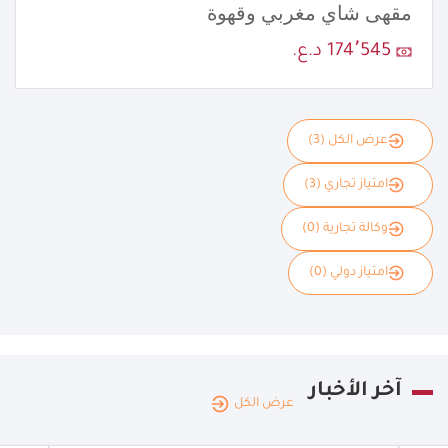
مقهى شاي مغربي وقهوة
174٬545 د.ع.
عرض الكل (3)
امتياز تجاري (3)
وكالة تجارية (0)
امتياز دولي (0)
آخر الأخبار
عرض الكل