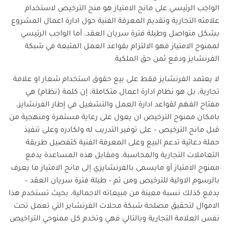
الواجب الرئيسي على مانح الامتياز هو منح الترخيص لاستخدام
علامته التجارية وتقديم المعرفة الفنية حول ادارة اعمال المشروع
بشكل متواصل وطيلة فترة سريان العقد، أما الواجب الرئيسي
لممنوح الامتياز فهو الالتزام بقواعد العمل المتبعة في شبكة
الفرنشايز ودفع ثمن حق الملكية.
لا يعتمد الفرنشايز فقط على بيع حقوق استخدام شعار او علامة
تجارية، بل هو نظام ادارة اعمال متكاملة، إن كلمة (نظام) هي
مفتاح الفهم لقواعد ادارة العمل والتشغيل في إطار الفرنشايز،
بامكان ممنوح الترخيص ان يعول على رعاية مستمرة ومنهجية من
قبل مانح الترخيص – على توفير التدريب له ولكادره وعلى تنفيذ
حملة دعائية تدعم البيع وعلى المعرفة الفنية كتفصيل طريقة
التعاملات التجارية والمحاسبة، ومقابل هذه المساعدة يدفع
ممنوح الامتياز أو مايسمى بالفرنشايزي إلى مانح الامتياز ما يعرف
بالرسوم الاولية للترخيص ومن ثم – طيلة فترة سريان العقد –
يدفع كذلك نسبة معينة من مبيعاته الاجمالية، بحيث تستخدم هذا
الاموال لتحقيق مصلحة شبكة محلات الفرنشايز التي تعمل تحت
نفس العلامة التجارية وبالتالي فهي وتخدم كل ممنوحي التراخيص