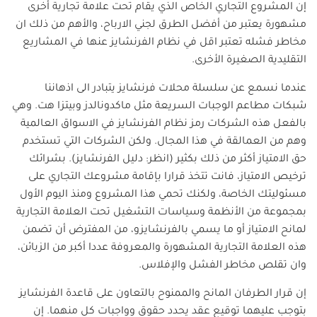
إن المشروع التجاري الخاص الذي يقام تحت علامة تجارية أخرى
مشهورة يعتبر من أفضل الطرق لجني الارباح، والأهم من ذلك ان
مخاطر فشله تعتبر اقل في نظام الفرنشايز عنها في المشاريع
التقليدية الصغيرة الأخرى.
عندما نسمع عن سلسلة محلات فرنشايز يتبادر الى اذهاننا
شبكات مطاعم الوجبات السريعة مثل ماكدونالدز وبيتزا هت. وهي
بالفعل هذه الشركات رمز نظام الفرنشايز في الاسواق العالمية
وهم من العمالقة في هذا المجال. ولكن الشركات التي تستخدم
حق الامتياز أكثر من ذلك بكثير (انظر: دليل الفرنشايز). بشرائك
ترخيص الامتياز، فانت تتخذ قرارا بإقامة مشروعك التجاري على
مسئوليتك الخاصة، ولكنك تحمي هذا المشروع ومنذ اليوم الأول
بمجموعة من الأنظمة وسياسات التشغيل تحت العلامة التجارية
لمانح الامتياز أو ما يسمي بالفرنشايزو، من المفترض أن تضمن
هذه العلامة التجارية المشهورة والمعروفة عددا أكبر من الزبائن،
وان تقلص مخاطر الفشل والإفلاس.
إن قرار الطرفان المانح والممنوح بالتعاون على قاعدة الفرنشايز
بتوجب عليهما توقيع عقد يحدد حقوق وواجبات كل منهما. إن