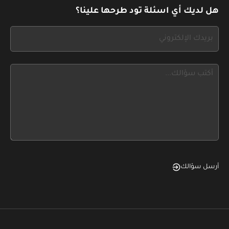
leave
هل لديك أي اسئلة تود طرحها علينا؟
this
form
If
field
you
blank
see
this,
leave
this
form
field
blank
أرسل سؤالك