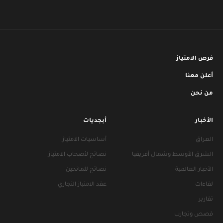
فرص الامتياز
أعلن معنا
من نحن
الأخبار
أبجديات
العراق
أساسيات الامتياز
الشرق الأوسط وشمال أفريقيا
نصائح لأصحاب الامتياز
الأخبار العالمية
نصائح للمانحين
لقاءات
عقد الامتياز التجاري
تقارير
قصص وتجارب