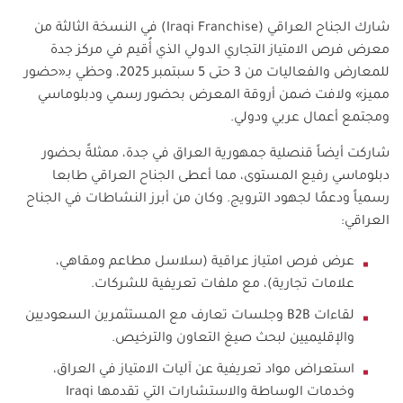
شارك الجناح العراقي (
Iraqi Franchise
) في النسخة الثالثة من
معرض فرص الامتياز التجاري الدولي الذي أُقيم في مركز جدة
للمعارض والفعاليات من 3 حتى 5 سبتمبر 2025، وحظي بـ«حضور
مميز» ولافت ضمن أروقة المعرض بحضور رسمي ودبلوماسي
ومجتمع أعمال عربي ودولي.
شاركت أيضاً قنصلية جمهورية العراق في جدة، ممثلةً بحضور
دبلوماسي رفيع المستوى، مما أعطى الجناح العراقي طابعا
رسمياً ودعمًا لجهود الترويج. وكان من أبرز النشاطات في الجناح
العراقي:
عرض فرص امتياز عراقية (سلاسل مطاعم ومقاهي،
علامات تجارية)، مع ملفات تعريفية للشركات.
لقاءات
B2B
وجلسات تعارف مع المستثمرين السعوديين
والإقليميين لبحث صيغ التعاون والترخيص.
استعراض مواد تعريفية عن آليات الامتياز في العراق،
وخدمات الوساطة والاستشارات التي تقدمها
Iraqi