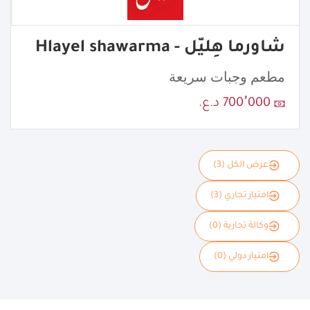
شاورما هِليّل - Hlayel shawarma
مطعم وجبات سريعة
700٬000 د.ع.
عرض الكل (3)
امتياز تجاري (3)
وكالة تجارية (0)
امتياز دولي (0)