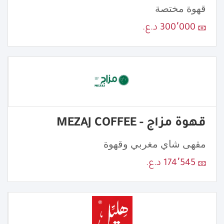
قهوة مختصة
300٬000 د.ع.
قهوة مزاج - MEZAJ COFFEE
مقهى شاي مغربي وقهوة
174٬545 د.ع.