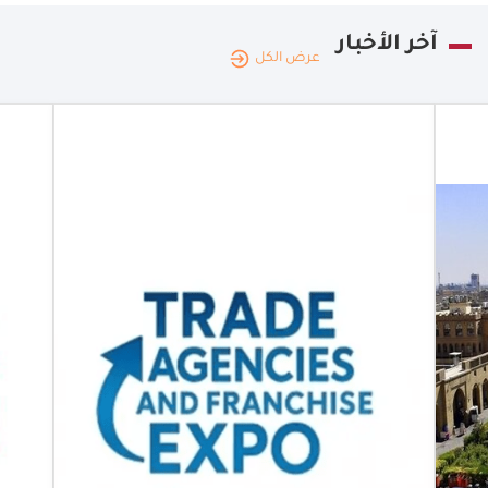
آخر الأخبار
عرض الكل
العراق
|
09.06.2026
التجارة
تشارك في
معرض
الامتياز
التجاري
بعمان
التجارة تشارك
في معرض
الوكالات
والامتياز
التجاري بعمان
وتدعو إلى